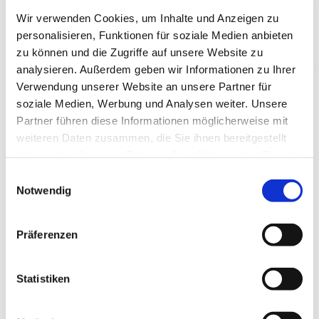
- FÜR DEN OPTIMALEN WOHNKOMFORT
Wir verwenden Cookies, um Inhalte und Anzeigen zu
personalisieren, Funktionen für soziale Medien anbieten
zu können und die Zugriffe auf unsere Website zu
analysieren. Außerdem geben wir Informationen zu Ihrer
Als Besitzer eines Wintergartens können Sie sich
Verwendung unserer Website an unsere Partner für
glücklich schätzen. Intensiv strahlende Sonne stellt
soziale Medien, Werbung und Analysen weiter. Unsere
jedoch eine Herausforderung dar: Mit
Partner führen diese Informationen möglicherweise mit
speziellen Markisen in Neuwied schaffen Sie Abhilfe!
weiteren Daten zusammen, die Sie ihnen bereitgestellt
Entscheiden Sie sich zwischen den Varianten Unterdach-
haben oder die sie im Rahmen Ihrer Nutzung der Dienste
und Aufdachmarkise.
gesammelt haben.
Einwilligungsauswahl
Notwendig
Präferenzen
Statistiken