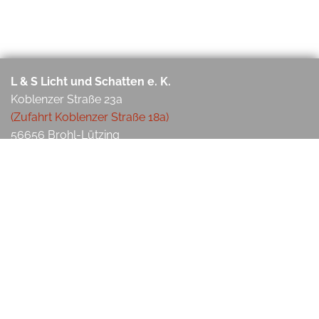
L & S Licht und Schatten e. K.
Koblenzer Straße 23a
(Zufahrt Koblenzer Straße 18a)
56656 Brohl-Lützing
Wir Sind Für Sie Da:
Telefon
02633 4769216
Telefax 02633 4769217
E-Mail:
firma-lus@gmx.de
Impressum
Datenschutzerklärung