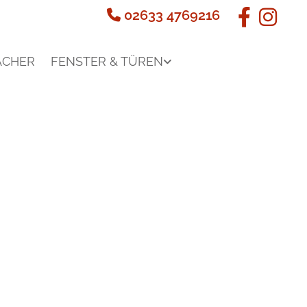
02633 4769216

ÄCHER
FENSTER & TÜREN