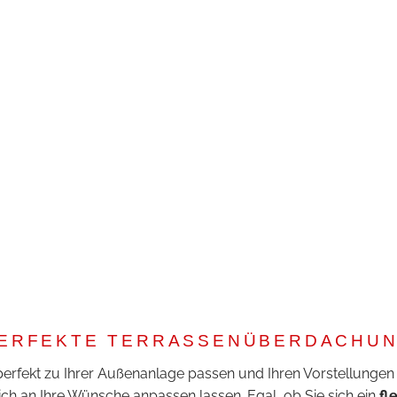
 PERFEKTE TERRASSENÜBERDACHU
perfekt zu Ihrer Außenanlage passen und Ihren Vorstellungen 
ch an Ihre Wünsche anpassen lassen. Egal, ob Sie sich ein
fl