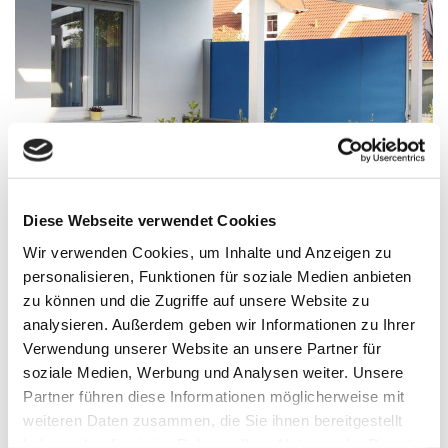
Diese Webseite verwendet Cookies
SEITENMARKISEN
Wir verwenden Cookies, um Inhalte und Anzeigen zu
schaffen zusätzlichen
Windschutz und Privatsphäre
–
personalisieren, Funktionen für soziale Medien anbieten
perfekt, wenn Ihre Terrasse in Sinzig zum
zu können und die Zugriffe auf unsere Website zu
Nachbargrundstück oder zur Straße hin offen liegt.
analysieren. Außerdem geben wir Informationen zu Ihrer
Verwendung unserer Website an unsere Partner für
soziale Medien, Werbung und Analysen weiter. Unsere
Partner führen diese Informationen möglicherweise mit
FENSTER- UND SENKRECHTMARKISEN
weiteren Daten zusammen, die Sie ihnen bereitgestellt
haben oder die sie im Rahmen Ihrer Nutzung der Dienste