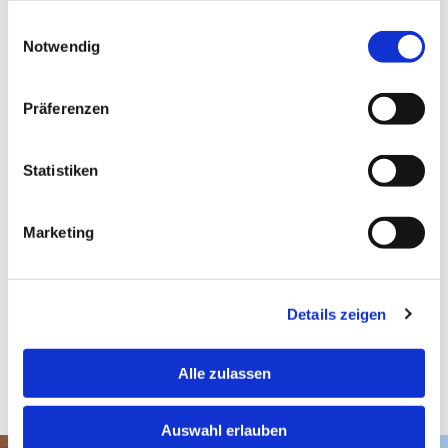
beschatten wirkungsvoll einzelne Fenster und
gesammelt haben.
Balkontüren, ohne den Lichteinfall vollständig zu
Einwilligungsauswahl
Notwendig
unterbinden.
Präferenzen
Statistiken
Marketing
Details zeigen
Alle zulassen
Auswahl erlauben