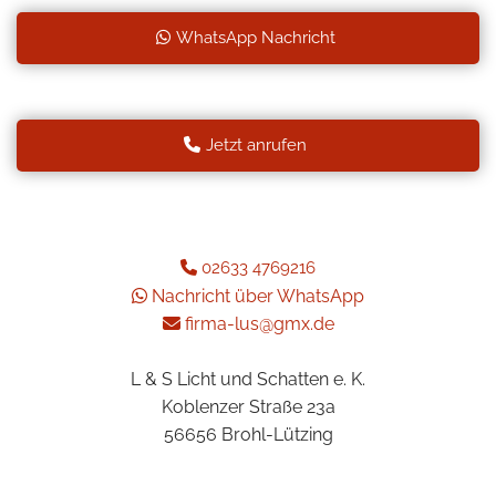
WhatsApp Nachricht
Jetzt anrufen
02633 4769216

Nachricht über WhatsApp

firma-lus@gmx.de

L & S Licht und Schatten e. K.
Koblenzer Straße 23a
56656 Brohl-Lützing